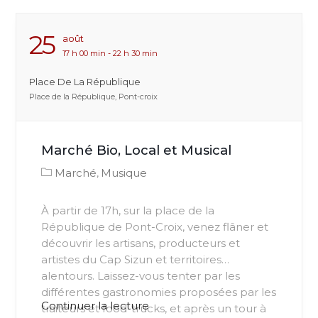
25
Août
17 h 00 min - 22 h 30 min
Place De La République
Place de la République, Pont-croix
Marché Bio, Local et Musical
Marché
Musique
À partir de 17h, sur la place de la
République de Pont-Croix, venez flâner et
découvrir les artisans, producteurs et
artistes du Cap Sizun et territoires
alentours. Laissez-vous tenter par les
différentes gastronomies proposées par les
de
Continuer la lecture
traiteurs et food-trucks, et après un tour à