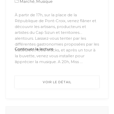
Marché
Musique
À partir de 17h, sur la place de la
République de Pont-Croix, venez flâner et
découvrir les artisans, producteurs et
artistes du Cap Sizun et territoires
alentours. Laissez-vous tenter par les
différentes gastronomies proposées par les
de
Continuer la lecture
traiteurs et food-trucks, et après un tour à
« Test »
la buvette, venez vous installer pour
...
apprécier la musique. A 20h, Miss …
VOIR LE DÉTAIL