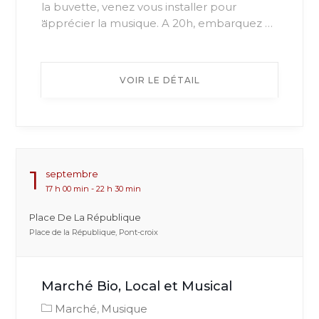
« Test »
la buvette, venez vous installer pour
...
apprécier la musique. A 20h, embarquez …
VOIR LE DÉTAIL
1
Septembre
17 h 00 min - 22 h 30 min
Place De La République
Place de la République, Pont-croix
Marché Bio, Local et Musical
Marché
Musique