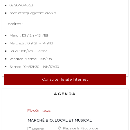
02 98 70 45 53
mediatheque@pont-croix.fr
Horaires :
Mardi : 10h/12h – 15h/18h
Mercredi : 10h/12h – 14h/18h
Jeudi : 10h/12h – Fermé
Vendredi :Fermé – 15h/19h
Samedi 10h/12h30 – 14h/17h30
Consulter le site Internet
AGENDA
AOÛT 11 2026
MARCHÉ BIO, LOCAL ET MUSICAL
Place de la République
Marché