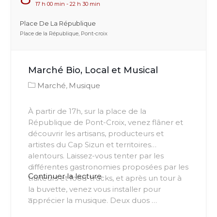
17 h 00 min - 22 h 30 min
Place De La République
Place de la République, Pont-croix
Marché Bio, Local et Musical
Marché
Musique
À partir de 17h, sur la place de la
République de Pont-Croix, venez flâner et
découvrir les artisans, producteurs et
artistes du Cap Sizun et territoires
alentours. Laissez-vous tenter par les
différentes gastronomies proposées par les
de
Continuer la lecture
traiteurs et food-trucks, et après un tour à
« Test »
la buvette, venez vous installer pour
...
apprécier la musique. Deux duos …