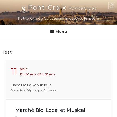
Aller
Pont-Croix
Pontekroaz
au
contenu
Petite Cité de Caractère – Bretagne, Finistère
principal
Menu
Test
11
Août
17 h 00 min - 22 h 30 min
Place De La République
Place de la République, Pont-croix
Marché Bio, Local et Musical