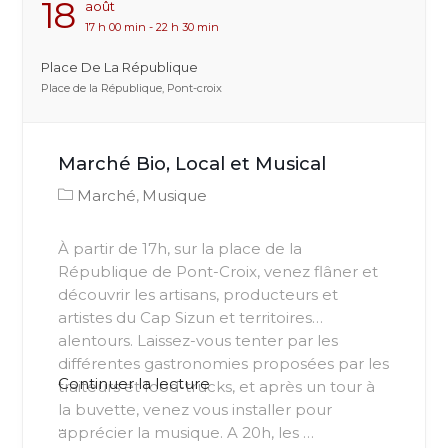
18
Août
17 h 00 min - 22 h 30 min
Place De La République
Place de la République, Pont-croix
Marché Bio, Local et Musical
Marché
Musique
À partir de 17h, sur la place de la
République de Pont-Croix, venez flâner et
découvrir les artisans, producteurs et
artistes du Cap Sizun et territoires
alentours. Laissez-vous tenter par les
différentes gastronomies proposées par les
de
Continuer la lecture
traiteurs et food-trucks, et après un tour à
« Test »
la buvette, venez vous installer pour
...
apprécier la musique. A 20h, les …