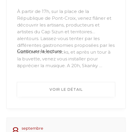
À partir de 17h, sur la place de la
République de Pont-Croix, venez flâner et
découvrir les artisans, producteurs et
artistes du Cap Sizun et territoires
alentours. Laissez-vous tenter par les
différentes gastronomies proposées par les
de
Continuer la lecture
traiteurs et food-trucks, et après un tour à
« Test »
la buvette, venez vous installer pour
...
apprécier la musique. A 20h, Skanky …
VOIR LE DÉTAIL
8
Septembre