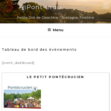
Aller
Pont-Croix
Pontekroaz
au
contenu
Petite Cité de Caractère – Bretagne, Finistère
principal
Menu
Tableau de bord des évènements
[event_dashboard]
LE PETIT PONTÉCRUCIEN