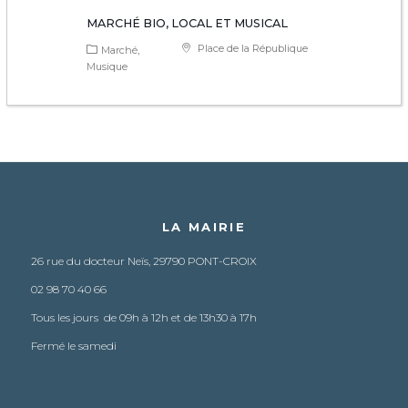
MARCHÉ BIO, LOCAL ET MUSICAL
Place de la République
Marché
Musique
LA MAIRIE
26 rue du docteur Neïs, 29790 PONT-CROIX
02 98 70 40 66
Tous les jours de 09h à 12h et de 13h30 à 17h
Fermé le samedi