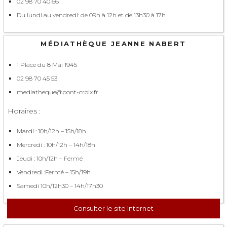
02 98 70 40 66
Du lundi au vendredi: de 09h à 12h et de 13h30 à 17h
MÉDIATHÈQUE JEANNE NABERT
1 Place du 8 Mai 1945
02 98 70 45 53
mediatheque@pont-croix.fr
Horaires :
Mardi : 10h/12h – 15h/18h
Mercredi : 10h/12h – 14h/18h
Jeudi : 10h/12h – Fermé
Vendredi :Fermé – 15h/19h
Samedi 10h/12h30 – 14h/17h30
Consulter le site Internet