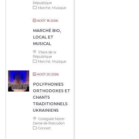
République
Marché
Musique
AOÛT 18 2026
MARCHÉ BIO,
LOCAL ET
MUSICAL
Place de la
République
Marché
Musique
AOÛT 20 2026
POLYPHONIES
ORTHODOXES ET
CHANTS
TRADITIONNELS
UKRAINIENS
Collégiale Notre-
Dame de Roscudon
Concert