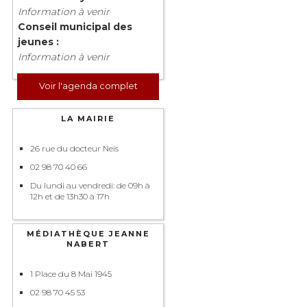
Information à venir
Conseil municipal des
jeunes :
Information à venir
Voir l'agenda complet
LA MAIRIE
26 rue du docteur Neis
02 98 70 40 66
Du lundi au vendredi: de 09h à
12h et de 13h30 à 17h
MÉDIATHÈQUE JEANNE
NABERT
1 Place du 8 Mai 1945
02 98 70 45 53