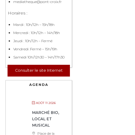
mediatheque@pont-croix.fr
Horaires :
Mardi : 10h/12h – 15h/18h
Mercredi : 10h/12h – 14h/18h
Jeudi : 10h/12h – Fermé
Vendredi :Fermé – 15h/19h
Samedi 10h/12h30 – 14h/17h30
Consulter le site Internet
AGENDA
AOÛT 11 2026
MARCHÉ BIO,
LOCAL ET
MUSICAL
Place de la