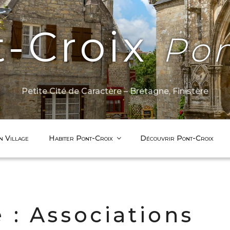
t-Croix
Pon
Petite Cité de Caractère – Bretagne, Finistère
n Village
Habiter Pont-Croix
Découvrir Pont-Croix
e :
Associations