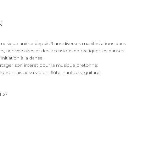
N
 musique anime depuis 3 ans diverses manifestations dans
s, anniversaires et des occasions de pratiquer les danses
initiation à la danse.
partager son intérêt pour la musique bretonne;
, mais aussi violon, flûte, hautbois, guitare….
1 37