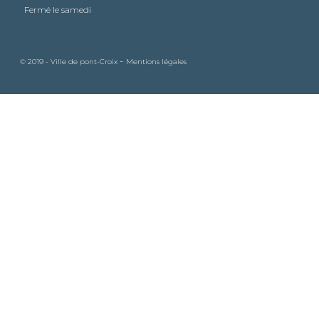
Fermé le samedi
-
© 2019 - Ville de pont-Croix
Mentions légales