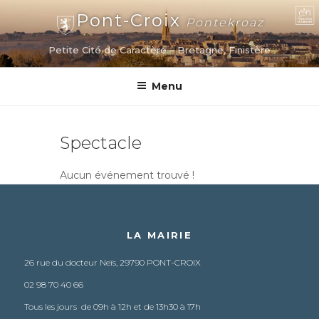
Aller
Pont-Croix
Pontekroaz
au
contenu
Petite Cité de Caractère – Bretagne, Finistère
principal
Menu
Spectacle
Aucun événement trouvé !
LA MAIRIE
26 rue du docteur Neïs, 29790 PONT-CROIX
02 98 70 40 66
Tous les jours de 09h à 12h et de 13h30 à 17h