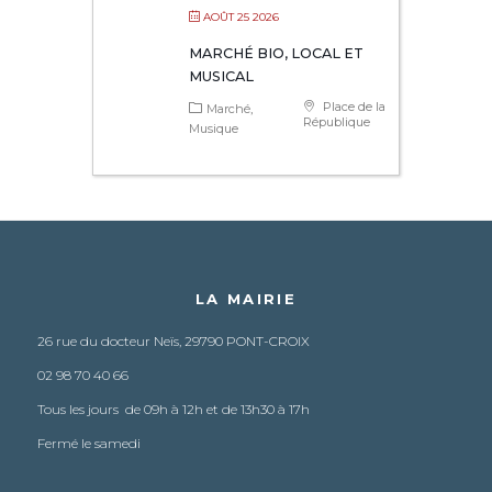
AOÛT 25 2026
MARCHÉ BIO, LOCAL ET
MUSICAL
Place de la
Marché
République
Musique
LA MAIRIE
26 rue du docteur Neïs, 29790 PONT-CROIX
02 98 70 40 66
Tous les jours de 09h à 12h et de 13h30 à 17h
Fermé le samedi