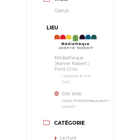
Gratuit
LIEU
Médiathèque
Jeanne Nabert /
Pont-Croix
1 place du 8 mai
1945
Site Web
https://mediatheque.pont-
croix.fr/
CATÉGORIE
Lecture