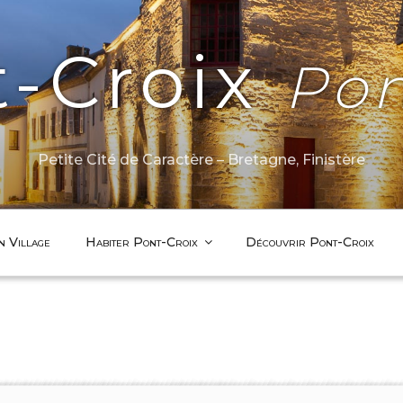
t-Croix
Pon
Petite Cité de Caractère – Bretagne, Finistère
n Village
Habiter Pont-Croix
Découvrir Pont-Croix