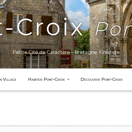
t-Croix
Pon
Petite Cité de Caractère – Bretagne, Finistère
n Village
Habiter Pont-Croix
Découvrir Pont-Croix