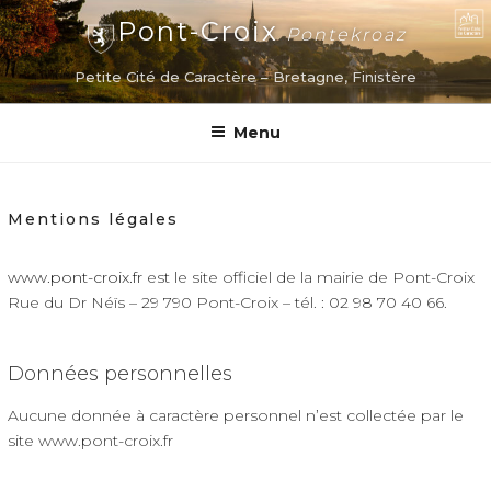
Aller
Pont-Croix
Pontekroaz
au
contenu
Petite Cité de Caractère – Bretagne, Finistère
principal
Menu
Mentions légales
www.pont-croix.fr
est le site officiel de la mairie de Pont-Croix
Rue du Dr Néïs – 29 790 Pont-Croix – tél. : 02 98 70 40 66.
Données personnelles
Aucune donnée à caractère personnel n’est collectée par le
site www.pont-croix.fr