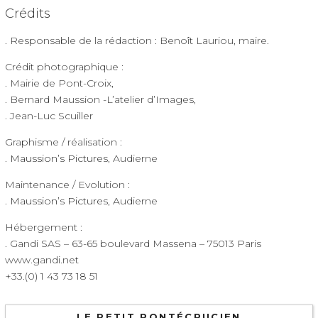
Crédits
. Responsable de la rédaction : Benoît Lauriou, maire.
Crédit photographique :
. Mairie de Pont-Croix,
. Bernard Maussion -L’atelier d’Images,
. Jean-Luc Scuiller
Graphisme / réalisation :
.
Maussion’s Pictures
, Audierne
Maintenance / Evolution :
.
Maussion’s Pictures
, Audierne
Hébergement :
. Gandi SAS – 63-65 boulevard Massena – 75013 Paris
www.gandi.net
+33.(0) 1 43 73 18 51
LE PETIT PONTÉCRUCIEN