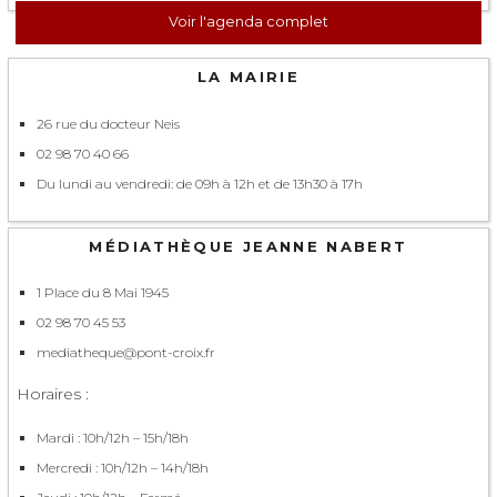
Voir l'agenda complet
LA MAIRIE
26 rue du docteur Neis
02 98 70 40 66
Du lundi au vendredi: de 09h à 12h et de 13h30 à 17h
MÉDIATHÈQUE JEANNE NABERT
1 Place du 8 Mai 1945
02 98 70 45 53
mediatheque@pont-croix.fr
Horaires :
Mardi : 10h/12h – 15h/18h
Mercredi : 10h/12h – 14h/18h